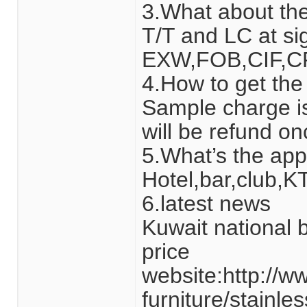
3.What about th
T/T and LC at sig
EXW,FOB,CIF,CF
4.How to get th
Sample charge is
will be refund o
5.What’s the app
Hotel,bar,club,KT
6.latest news
Kuwait national 
price
website:http://w
furniture/stainles