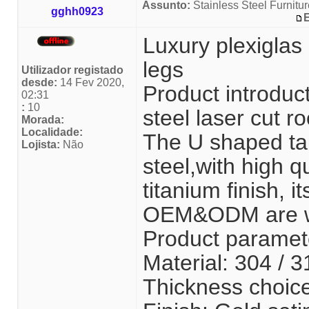
Assunto:
Stainless Steel Furnitur
gghh0923
Luxury plexiglas 
legs
Utilizador registado
desde:
14 Fev 2020,
Product introduc
02:31
:
10
steel laser cut r
Morada:
Localidade:
The U shaped ta
Lojista:
Não
steel,with high q
titanium finish, i
OEM&ODM are w
Product paramet
Material: 304 / 
Thickness choi