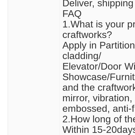
Deliver, shippin
FAQ
1.What is your p
craftworks?
Apply in Partitio
cladding/
Elevator/Door W
Showcase/Furnitu
and the craftwor
mirror, vibration
embossed, anti-fi
2.How long of th
Within 15-20days