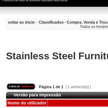
|
Histórico de todos os anúncios colocados neste portal
voltar ao inicio
»
Classificados - Compra, Venda e Troc
Todos os horári
Stainless Steel Furni
Página
1
de
1
[ 1 anúncio(s) ]
Versão para impressão
Nome do utilizador