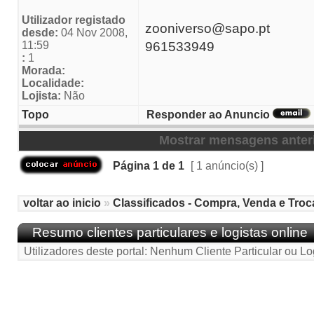
Utilizador registado
zooniverso@sapo.pt
desde:
04 Nov 2008,
11:59
961533949
:
1
Morada:
Localidade:
Lojista:
Não
Topo
Responder ao Anuncio
Mostrar mensagens anter
Página
1
de
1
[ 1 anúncio(s) ]
voltar ao inicio
»
Classificados - Compra, Venda e Troc
Resumo clientes particulares e logistas online
Utilizadores deste portal: Nenhum Cliente Particular ou Lo