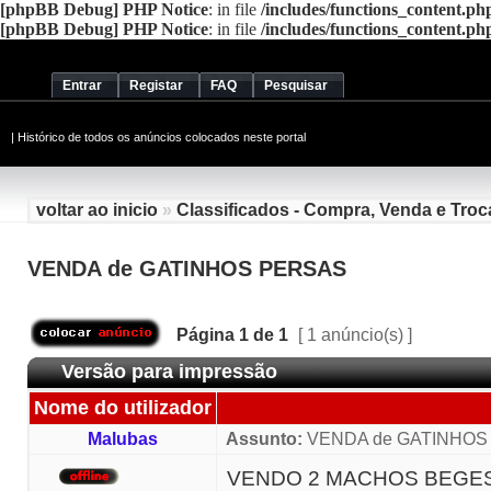
[phpBB Debug] PHP Notice
: in file
/includes/functions_content.ph
[phpBB Debug] PHP Notice
: in file
/includes/functions_content.ph
Entrar
Registar
FAQ
Pesquisar
|
Histórico de todos os anúncios colocados neste portal
voltar ao inicio
»
Classificados - Compra, Venda e Troc
VENDA de GATINHOS PERSAS
Página
1
de
1
[ 1 anúncio(s) ]
Versão para impressão
Nome do utilizador
Malubas
Assunto:
VENDA de GATINHOS
VENDO 2 MACHOS BEGES