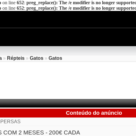
p
on line
652
:
preg_replace(): The /e modifier is no longer supporte
p
on line
652
:
preg_replace(): The /e modifier is no longer supporte
a
»
Répteis
»
Gatos
»
Gatos
Conteúdo do anúncio
 PERSAS
 COM 2 MESES - 200€ CADA