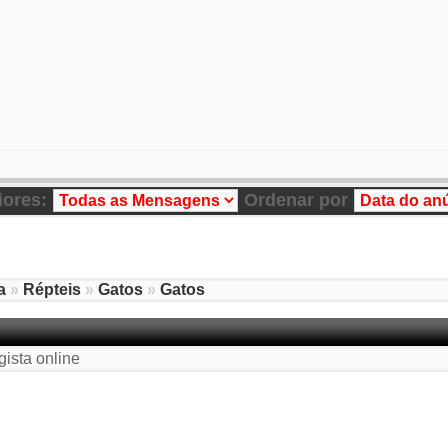
iores:
Ordenar por
a
»
Répteis
»
Gatos
»
Gatos
gista online