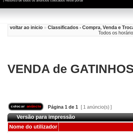
|
Histórico de todos os anúncios colocados neste portal
voltar ao inicio
»
Classificados - Compra, Venda e Troc
Todos os horári
VENDA de GATINHO
Página
1
de
1
[ 1 anúncio(s) ]
Versão para impressão
Nome do utilizador