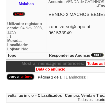
Assunto:
VENDA de GATINHOS
Malubas
Env
VENDO 2 MACHOS BEGES
Utilizador registado
zooniverso@sapo.pt
desde:
04 Nov 2008,
11:59
961533949
:
1
Morada:
Localidade:
Lojista:
Não
Topo
Responder ao Anuncio
Mostrar mensagens anteriores:
Página
1
de
1
[ 1 anúncio(s) ]
voltar ao inicio
»
Classificados - Compra, Venda e Troc
Todos os horári