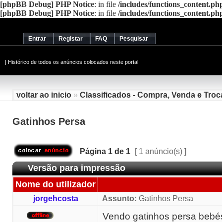
[phpBB Debug] PHP Notice
: in file
/includes/functions_content.ph
[phpBB Debug] PHP Notice
: in file
/includes/functions_content.ph
Entrar
Registar
FAQ
Pesquisar
|
Histórico de todos os anúncios colocados neste portal
voltar ao inicio
»
Classificados - Compra, Venda e Troc
Gatinhos Persa
Página
1
de
1
[ 1 anúncio(s) ]
Versão para impressão
Nome do utilizador
jorgehcosta
Assunto:
Gatinhos Persa
Vendo gatinhos persa bebé