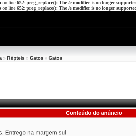
p
on line
652
:
preg_replace(): The /e modifier is no longer supporte
p
on line
652
:
preg_replace(): The /e modifier is no longer supporte
a
»
Répteis
»
Gatos
»
Gatos
Conteúdo do anúncio
s. Entrego na margem sul