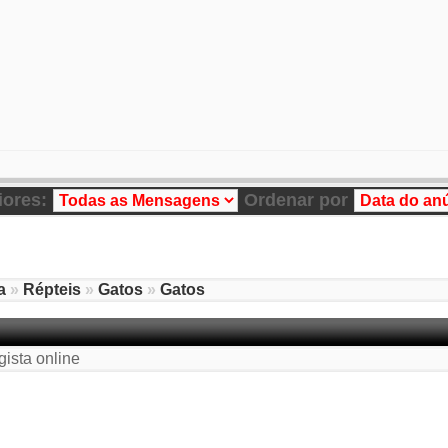
iores:
Ordenar por
a
»
Répteis
»
Gatos
»
Gatos
gista online