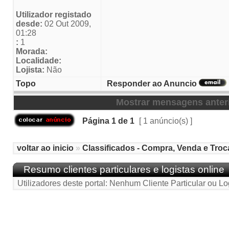
Utilizador registado
desde:
02 Out 2009,
01:28
:
1
Morada:
Localidade:
Lojista:
Não
Topo
Responder ao Anuncio
Mostrar mensagens anter
Página
1
de
1
[ 1 anúncio(s) ]
voltar ao inicio
»
Classificados - Compra, Venda e Troc
Resumo clientes particulares e logistas online
Utilizadores deste portal: Nenhum Cliente Particular ou Lo