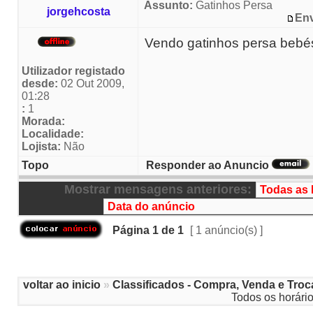
Assunto:
Gatinhos Persa
jorgehcosta
Env
Vendo gatinhos persa bebé
Utilizador registado
desde:
02 Out 2009,
01:28
:
1
Morada:
Localidade:
Lojista:
Não
Topo
Responder ao Anuncio
Mostrar mensagens anteriores:
Página
1
de
1
[ 1 anúncio(s) ]
voltar ao inicio
»
Classificados - Compra, Venda e Troc
Todos os horári