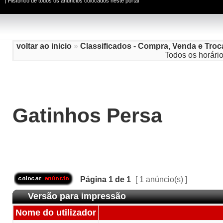
|
Histórico de todos os anúncios colocados neste portal
voltar ao inicio
»
Classificados - Compra, Venda e Troc
Todos os horári
Gatinhos Persa
Página
1
de
1
[ 1 anúncio(s) ]
Versão para impressão
Nome do utilizador